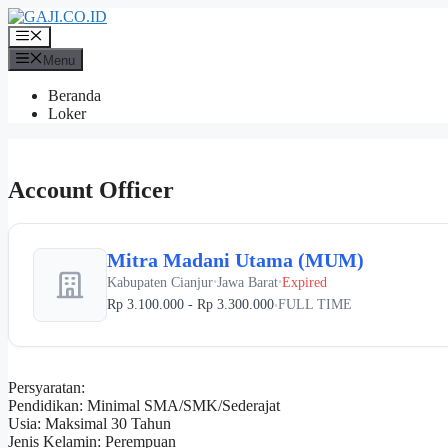
Langsung
ke
Menu
isi
Menu
Beranda
Loker
Account Officer
Mitra Madani Utama (MUM)
Kabupaten Cianjur
Jawa Barat
Expired
•
•
Rp 3.100.000 - Rp 3.300.000
FULL TIME
•
Persyaratan:
Pendidikan: Minimal SMA/SMK/Sederajat
Usia: Maksimal 30 Tahun
Jenis Kelamin: Perempuan