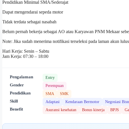
Pendidikan Minimal SMA/Sederajat
Dapat mengendarai sepeda motor
Tidak terdata sebagai nasabah
Belum pernah bekerja sebagai AO atau Karyawan PNM Mekaar sebel
Note: Jika sudah menerima notifikasi terseleksi pada laman akun lul
Hari Kerja: Senin – Sabtu
Jam Kerja: 07:30 – 18:00
Pengalaman
Entry
Gender
Perempuan
Pendidikan
SMA
SMK
Skill
Adaptasi
Kendaraan Bermotor
Negosiasi Bisn
Benefit
Asuransi kesehatan
Bonus kinerja
BPJS
Ga