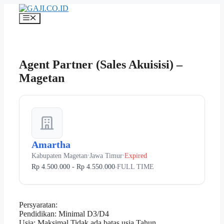
Langsung
ke
Menu
isi
Agent Partner (Sales Akuisisi) –
Magetan
Amartha
Kabupaten Magetan
Jawa Timur
Expired
•
•
Rp 4.500.000 - Rp 4.550.000
FULL TIME
•
Persyaratan:
Pendidikan: Minimal D3/D4
Usia: Maksimal Tidak ada batas usia Tahun