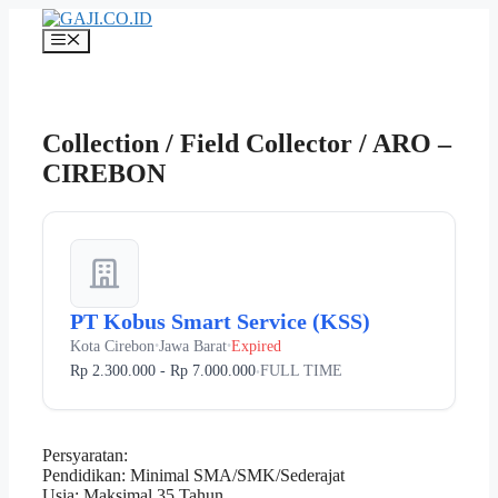
Langsung
ke
Menu
isi
Collection / Field Collector / ARO –
CIREBON
PT Kobus Smart Service (KSS)
Kota Cirebon
Jawa Barat
Expired
•
•
Rp 2.300.000 - Rp 7.000.000
FULL TIME
•
Persyaratan:
Pendidikan: Minimal SMA/SMK/Sederajat
Usia: Maksimal 35 Tahun