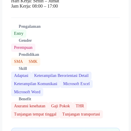
Hari Kerja: Senin – Jumat
Jam Kerja: 08:00 – 17:00
Pengalaman
Entry
Gender
Perempuan
Pendidikan
SMA
SMK
Skill
Adaptasi
Keterampilan Berorientasi Detail
Keterampilan Komunikasi
Microsoft Excel
Microsoft Word
Benefit
Asuransi kesehatan
Gaji Pokok
THR
Tunjangan tempat tinggal
Tunjangan transportasi