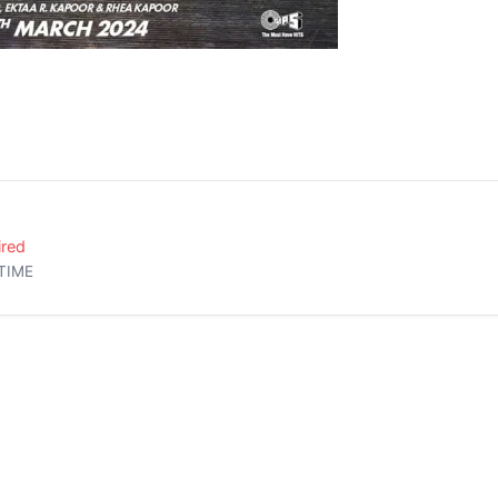
ired
TIME