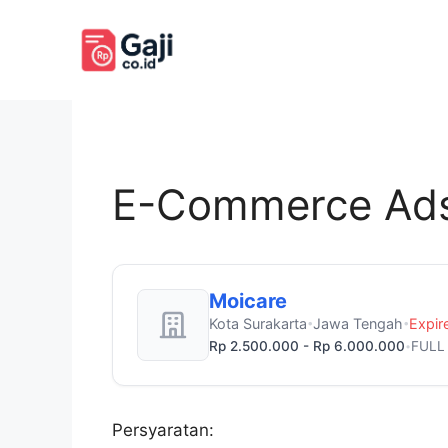
Langsung
ke
isi
E-Commerce Ads 
Moicare
Kota Surakarta
Jawa Tengah
Expir
•
•
Rp 2.500.000 - Rp 6.000.000
FULL
•
Persyaratan: