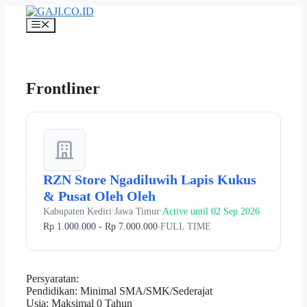
Langsung
ke
Menu
isi
Frontliner
RZN Store Ngadiluwih Lapis Kukus
& Pusat Oleh Oleh
Kabupaten Kediri
Jawa Timur
Active until 02 Sep 2026
•
•
Rp 1.000.000 - Rp 7.000.000
FULL TIME
•
Persyaratan:
Pendidikan: Minimal SMA/SMK/Sederajat
Usia: Maksimal 0 Tahun