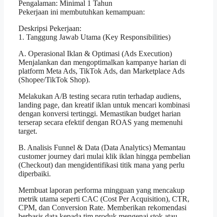
Pengalaman: Minimal 1 Tahun
Pekerjaan ini membutuhkan kemampuan:
Deskripsi Pekerjaan:
1. Tanggung Jawab Utama (Key Responsibilities)
A. Operasional Iklan & Optimasi (Ads Execution)
Menjalankan dan mengoptimalkan kampanye harian di
platform Meta Ads, TikTok Ads, dan Marketplace Ads
(Shopee/TikTok Shop).
Melakukan A/B testing secara rutin terhadap audiens,
landing page, dan kreatif iklan untuk mencari kombinasi
dengan konversi tertinggi. Memastikan budget harian
terserap secara efektif dengan ROAS yang memenuhi
target.
B. Analisis Funnel & Data (Data Analytics) Memantau
customer journey dari mulai klik iklan hingga pembelian
(Checkout) dan mengidentifikasi titik mana yang perlu
diperbaiki.
Membuat laporan performa mingguan yang mencakup
metrik utama seperti CAC (Cost Per Acquisition), CTR,
CPM, dan Conversion Rate. Memberikan rekomendasi
berbasis data kepada tim produk mengenai stok atau