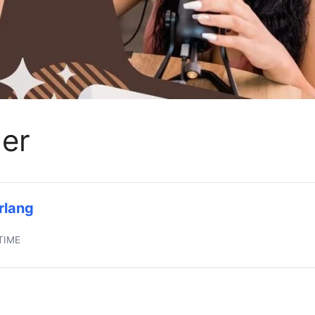
mer
rlang
TIME