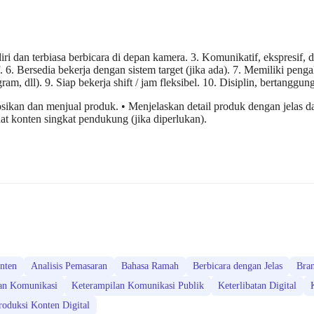
ri dan terbiasa berbicara di depan kamera. 3. Komunikatif, ekspresif, 
 Bersedia bekerja dengan sistem target (jika ada). 7. Memiliki pengala
m, dll). 9. Siap bekerja shift / jam fleksibel. 10. Disiplin, bertanggun
kan dan menjual produk. • Menjelaskan detail produk dengan jelas da
t konten singkat pendukung (jika diperlukan).
nten
Analisis Pemasaran
Bahasa Ramah
Berbicara dengan Jelas
Bran
an Komunikasi
Keterampilan Komunikasi Publik
Keterlibatan Digital
duksi Konten Digital