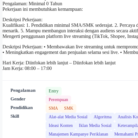
Pengalaman: Minimal 0 Tahun
Pekerjaan ini membutuhkan kemampuan:
Deskripsi Pekerjaan:
Kualifikasi: 1. Pendidikan minimal SMA/SMK sederajat. 2. Percaya di
menarik. 5. Mampu membangun interaksi dengan audiens secara aktif. 6.
Mengerti penggunaan platform live streaming (TikTok, Shopee, Instagra
Deskripsi Pekerjaan: • Membawakan live streaming untuk mempromosi
• Meningkatkan engagement dan penjualan selama sesi live. • Membua
Hari Kerja: Diinfokan lebih lanjut – Diinfokan lebih lanjut
Jam Kerja: 08:00 – 17:00
Pengalaman
Entry
Gender
Perempuan
Pendidikan
SMA
SMK
Skill
Alat-alat Media Sosial
Algoritma
Analisis Ko
Ideasi Konten
Iklan Media Sosial
Keterampil
Manajemen Kampanye Periklanan
Memahami Pro