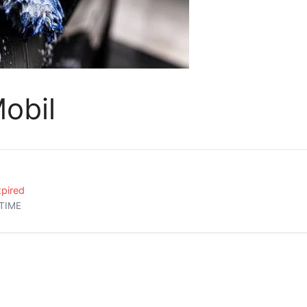
obil
pired
TIME