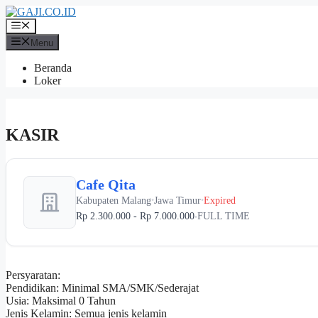
Langsung
ke
Menu
isi
Menu
Beranda
Loker
KASIR
Cafe Qita
Kabupaten Malang
Jawa Timur
Expired
•
•
Rp 2.300.000 - Rp 7.000.000
FULL TIME
•
Persyaratan:
Pendidikan: Minimal SMA/SMK/Sederajat
Usia: Maksimal 0 Tahun
Jenis Kelamin: Semua jenis kelamin