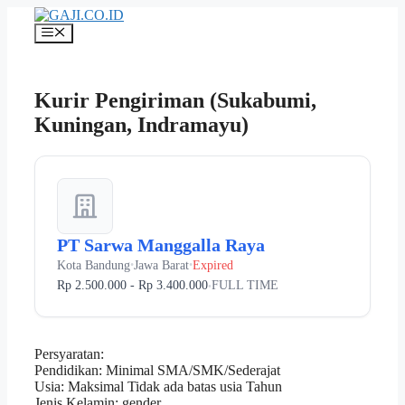
Langsung
ke
Menu
isi
Kurir Pengiriman (Sukabumi,
Kuningan, Indramayu)
PT Sarwa Manggalla Raya
Kota Bandung
Jawa Barat
Expired
•
•
Rp 2.500.000 - Rp 3.400.000
FULL TIME
•
Persyaratan:
Pendidikan: Minimal SMA/SMK/Sederajat
Usia: Maksimal Tidak ada batas usia Tahun
Jenis Kelamin: gender.