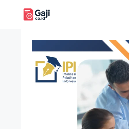
Langsung
ke
isi