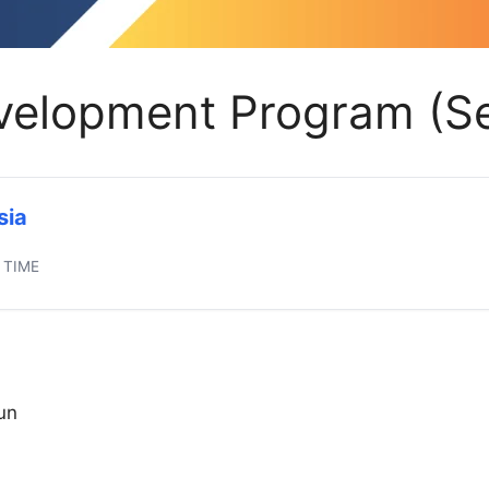
lopment Program (Sel
sia
 TIME
un