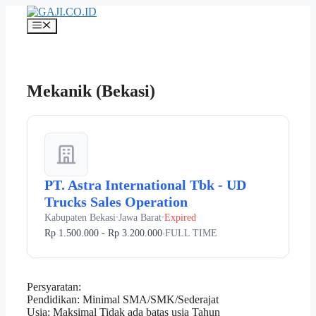
Langsung
ke
Menu
isi
Mekanik (Bekasi)
PT. Astra International Tbk - UD
Trucks Sales Operation
Kabupaten Bekasi
Jawa Barat
Expired
•
•
Rp 1.500.000 - Rp 3.200.000
FULL TIME
•
Persyaratan:
Pendidikan: Minimal SMA/SMK/Sederajat
Usia: Maksimal Tidak ada batas usia Tahun