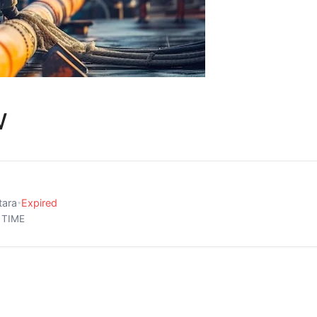
w
tara
Expired
•
 TIME