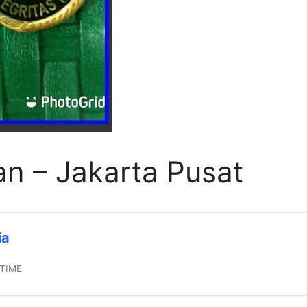
n – Jakarta Pusat
ia
 TIME