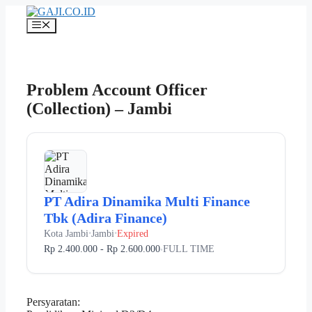
Langsung
ke
Menu
isi
Problem Account Officer
(Collection) – Jambi
PT Adira Dinamika Multi Finance
Tbk (Adira Finance)
Kota Jambi
Jambi
Expired
•
•
Rp 2.400.000 - Rp 2.600.000
FULL TIME
•
Persyaratan: