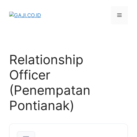
Langsung
ke
Menu
isi
Relationship
Officer
(Penempatan
Pontianak)