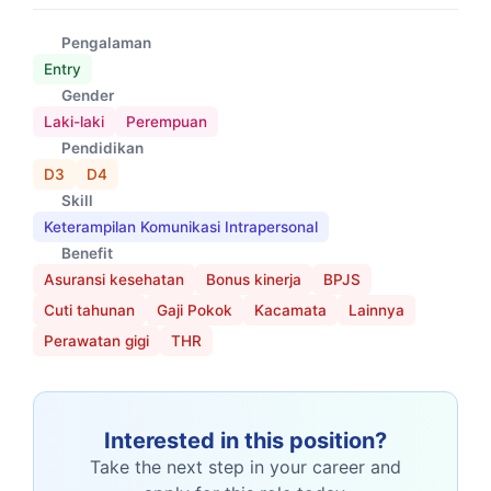
Pengalaman
Entry
Gender
Laki-laki
Perempuan
Pendidikan
D3
D4
Skill
Keterampilan Komunikasi Intrapersonal
Benefit
Asuransi kesehatan
Bonus kinerja
BPJS
Cuti tahunan
Gaji Pokok
Kacamata
Lainnya
Perawatan gigi
THR
Interested in this position?
Take the next step in your career and