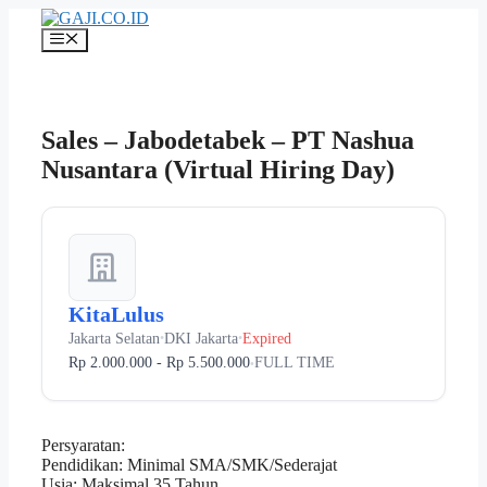
Langsung
ke
Menu
isi
Sales – Jabodetabek – PT Nashua
Nusantara (Virtual Hiring Day)
KitaLulus
Jakarta Selatan
DKI Jakarta
Expired
•
•
Rp 2.000.000 - Rp 5.500.000
FULL TIME
•
Persyaratan:
Pendidikan: Minimal SMA/SMK/Sederajat
Usia: Maksimal 35 Tahun