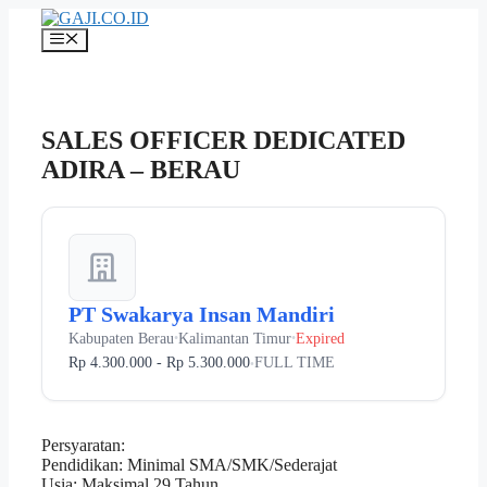
Langsung
ke
Menu
isi
SALES OFFICER DEDICATED
ADIRA – BERAU
PT Swakarya Insan Mandiri
Kabupaten Berau
Kalimantan Timur
Expired
•
•
Rp 4.300.000 - Rp 5.300.000
FULL TIME
•
Persyaratan:
Pendidikan: Minimal SMA/SMK/Sederajat
Usia: Maksimal 29 Tahun