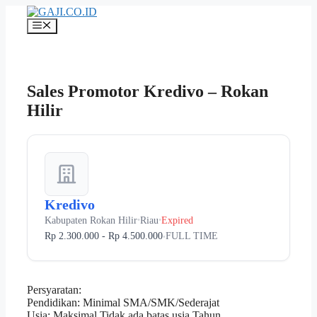
Langsung
ke
Menu
isi
Sales Promotor Kredivo – Rokan
Hilir
Kredivo
Kabupaten Rokan Hilir
Riau
Expired
•
•
Rp 2.300.000 - Rp 4.500.000
FULL TIME
•
Persyaratan:
Pendidikan: Minimal SMA/SMK/Sederajat
Usia: Maksimal Tidak ada batas usia Tahun