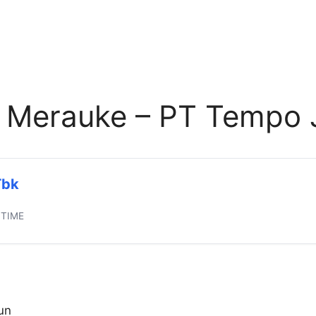
r Merauke – PT Tempo 
Tbk
 TIME
un