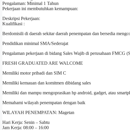
Pengalaman: Minimal 1 Tahun
Pekerjaan ini membutuhkan kemampuan:
Deskripsi Pekerjaan:
Kualifikasi :
Berdomisili di daerah sekitar daerah penempatan dan bersedia mengc
Pendidikan minimal SMA/Sederajat
Pengalaman pekerjaan di bidang Sales Wajib di perusahaan FMCG (Sal
FRESH GRADUATED ARE WALCOME
Memiliki motor pribadi dan SIM C
Memiliki kemauan dan komitmen dibidang sales
Memiliki dan mampu mengoprasikan hp android, gadget, atau smart
Memahami wilayah penempatan dengan baik
WILAYAH PENEMPATAN: Magetan
Hari Kerja: Senin – Sabtu
Jam Kerja: 08:00 – 16:00