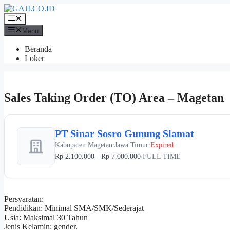
Langsung
ke
Menu
isi
Menu
Beranda
Loker
Sales Taking Order (TO) Area – Magetan
PT Sinar Sosro Gunung Slamat
Kabupaten Magetan
Jawa Timur
Expired
•
•
Rp 2.100.000 - Rp 7.000.000
FULL TIME
•
Persyaratan:
Pendidikan: Minimal SMA/SMK/Sederajat
Usia: Maksimal 30 Tahun
Jenis Kelamin: gender.