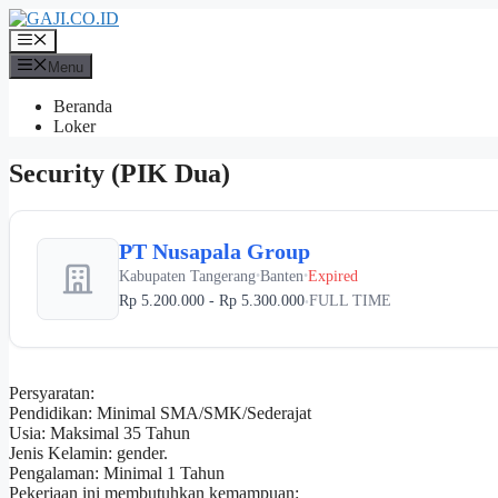
Langsung
ke
Menu
isi
Menu
Beranda
Loker
Security (PIK Dua)
PT Nusapala Group
Kabupaten Tangerang
Banten
Expired
•
•
Rp 5.200.000 - Rp 5.300.000
FULL TIME
•
Persyaratan:
Pendidikan: Minimal SMA/SMK/Sederajat
Usia: Maksimal 35 Tahun
Jenis Kelamin: gender.
Pengalaman: Minimal 1 Tahun
Pekerjaan ini membutuhkan kemampuan: