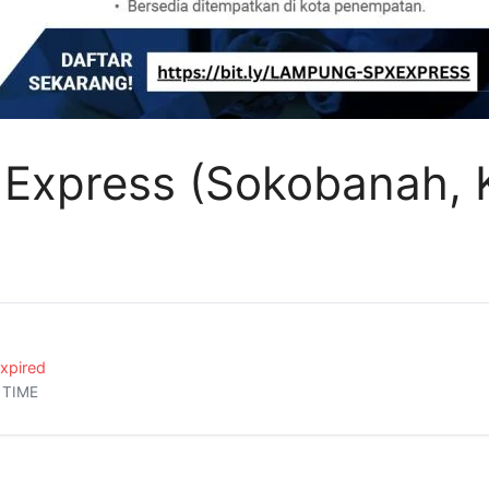
X Express (Sokobanah,
xpired
 TIME