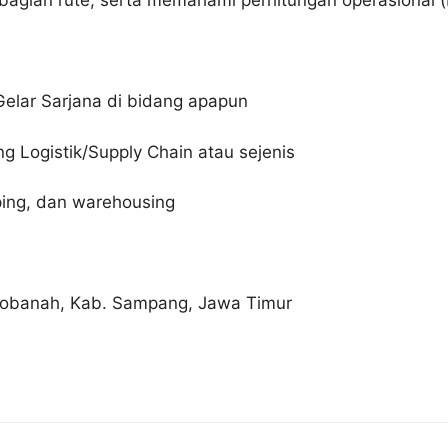
gian rute, serta memahami perhitungan operasional (b
Gelar Sarjana di bidang apapun
g Logistik/Supply Chain atau sejenis
ping, dan warehousing
okobanah, Kab. Sampang, Jawa Timur