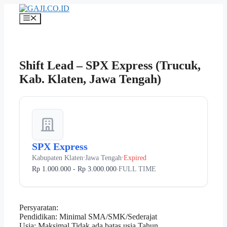
Langsung
ke
Menu
isi
Shift Lead – SPX Express (Trucuk,
Kab. Klaten, Jawa Tengah)
SPX Express
Kabupaten Klaten
Jawa Tengah
Expired
•
•
Rp 1.000.000 - Rp 3.000.000
FULL TIME
•
Persyaratan:
Pendidikan: Minimal SMA/SMK/Sederajat
Usia: Maksimal Tidak ada batas usia Tahun