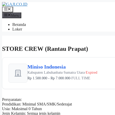
Langsung
ke
Menu
isi
Menu
Beranda
Loker
STORE CREW (Rantau Prapat)
Miniso Indonesia
Kabupaten Labuhanbatu
Sumatra Utara
Expired
•
•
Rp 1.500.000 - Rp 7.000.000
FULL TIME
•
Persyaratan:
Pendidikan: Minimal SMA/SMK/Sederajat
Usia: Maksimal 0 Tahun
Jenis Kelamin: Semua jenis kelamin