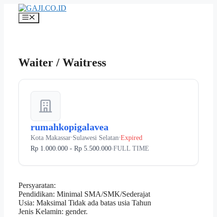
Langsung
ke
Menu
isi
Waiter / Waitress
rumahkopigalavea
Kota Makassar
Sulawesi Selatan
Expired
•
•
Rp 1.000.000 - Rp 5.500.000
FULL TIME
•
Persyaratan:
Pendidikan: Minimal SMA/SMK/Sederajat
Usia: Maksimal Tidak ada batas usia Tahun
Jenis Kelamin: gender.