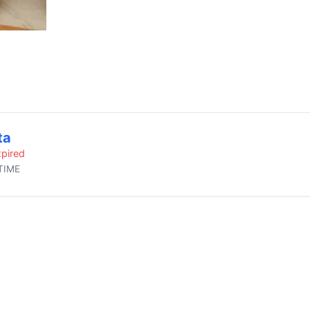
ta
pired
TIME