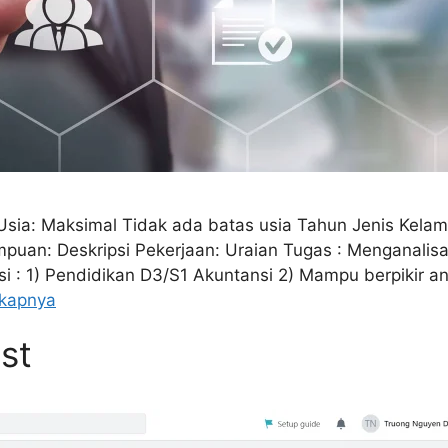
sia: Maksimal Tidak ada batas usia Tahun Jenis Kelami
uan: Deskripsi Pekerjaan: Uraian Tugas : Menganalis
i : 1) Pendidikan D3/S1 Akuntansi 2) Mampu berpikir anal
gkapnya
st