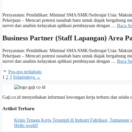
Persyaratan: Pendidikan: Minimal SMA/SMK/Sederajat Usia: Maksim
Pekerjaan – Mencari potensi nasabah baru untuk diajak bergabung
survei dan analisis kelayakan aplikasi pembiayaan dengan …
Baca S
Business Partner (Staff Lapangan) Area Pa
Persyaratan: Pendidikan: Minimal SMA/SMK/Sederajat Usia: Maksim
Pekerjaan – Mencari potensi nasabah baru untuk diajak bergabung
survei dan analisis kelayakan aplikasi pembiayaan dengan …
Baca S
Pos-pos terdahulu
Halaman
Halaman
Halaman
1
2
3
Selanjutnya
→
Gaji.co.id menyediakan informasi lowongan kerja terbaru dan selalu 
Artikel Terbaru
Krisis Tenaga Kerja Terampil di Industri Fabrikasi, Tantanga
Hello world!