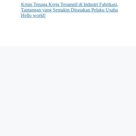
Krisis Tenaga Kerja Terampil di Industri Fabrikasi,
Tantangan yang Semakin Dirasakan Pelaku Usaha
Hello world!