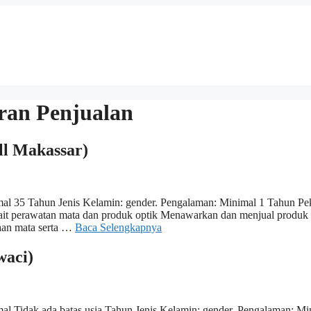
oran Penjualan
ll Makassar)
al 35 Tahun Jenis Kelamin: gender. Pengalaman: Minimal 1 Tahun Pek
rkait perawatan mata dan produk optik Menawarkan dan menjual produk
aan mata serta …
Baca Selengkapnya
waci)
l Tidak ada batas usia Tahun Jenis Kelamin: gender. Pengalaman: M