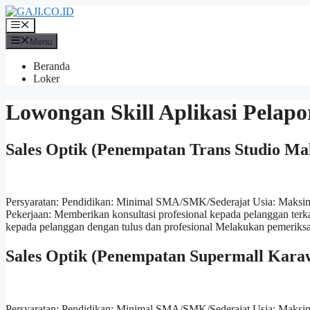
Langsung
ke
Menu
isi
Menu
Beranda
Loker
Lowongan Skill Aplikasi Pelap
Sales Optik (Penempatan Trans Studio Ma
Persyaratan: Pendidikan: Minimal SMA/SMK/Sederajat Usia: Maksim
Pekerjaan: Memberikan konsultasi profesional kepada pelanggan te
kepada pelanggan dengan tulus dan profesional Melakukan pemeriks
Sales Optik (Penempatan Supermall Kara
Persyaratan: Pendidikan: Minimal SMA/SMK/Sederajat Usia: Maksima