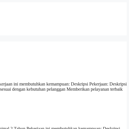
erjaan ini membutuhkan kemampuan: Deskripsi Pekerjaan: Deskripsi
 sesuai dengan kebutuhan pelanggan Memberikan pelayanan terbaik
inimal 2 Tahun Pekerjaan ini membutuhkan kemampuan: Deskripsi