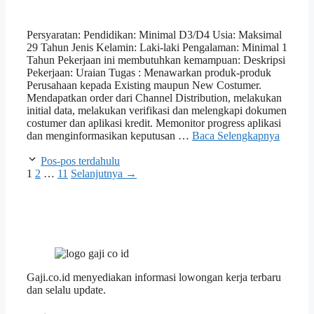
Persyaratan: Pendidikan: Minimal D3/D4 Usia: Maksimal
29 Tahun Jenis Kelamin: Laki-laki Pengalaman: Minimal 1
Tahun Pekerjaan ini membutuhkan kemampuan: Deskripsi
Pekerjaan: Uraian Tugas : Menawarkan produk-produk
Perusahaan kepada Existing maupun New Costumer.
Mendapatkan order dari Channel Distribution, melakukan
initial data, melakukan verifikasi dan melengkapi dokumen
costumer dan aplikasi kredit. Memonitor progress aplikasi
dan menginformasikan keputusan …
Baca Selengkapnya
Pos-pos terdahulu
Halaman
Halaman
Halaman
1
2
…
11
Selanjutnya
→
Gaji.co.id menyediakan informasi lowongan kerja terbaru
dan selalu update.