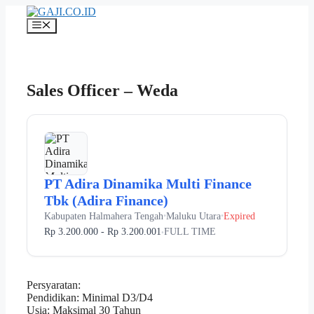
Langsung
ke
Menu
isi
Sales Officer – Weda
PT Adira Dinamika Multi Finance
Tbk (Adira Finance)
Kabupaten Halmahera Tengah
Maluku Utara
Expired
•
•
Rp 3.200.000 - Rp 3.200.001
FULL TIME
•
Persyaratan:
Pendidikan: Minimal D3/D4
Usia: Maksimal 30 Tahun