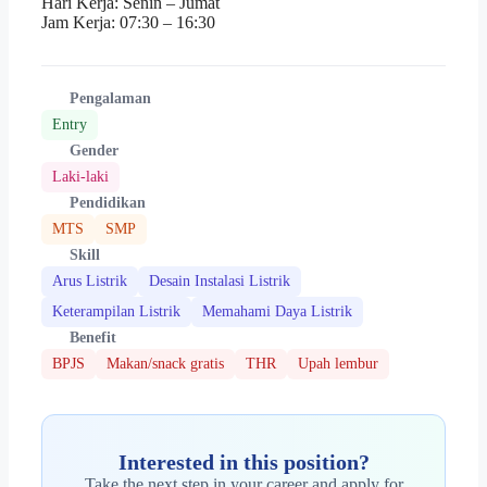
Hari Kerja: Senin – Jumat
Jam Kerja: 07:30 – 16:30
Pengalaman
Entry
Gender
Laki-laki
Pendidikan
MTS
SMP
Skill
Arus Listrik
Desain Instalasi Listrik
Keterampilan Listrik
Memahami Daya Listrik
Benefit
BPJS
Makan/snack gratis
THR
Upah lembur
Interested in this position?
Take the next step in your career and apply for