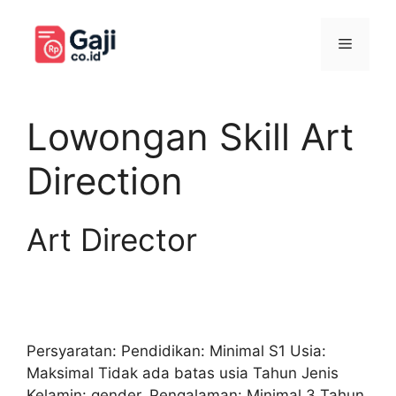
Langsung
ke
Menu
isi
Lowongan Skill Art
Direction
Art Director
Persyaratan: Pendidikan: Minimal S1 Usia:
Maksimal Tidak ada batas usia Tahun Jenis
Kelamin: gender. Pengalaman: Minimal 3 Tahun